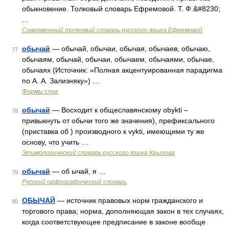
обыкновение. Толковый словарь Ефремовой. Т. Ф.&#8230;
…
Современный толковый словарь русского языка Ефремовой
обычай
— обычай, обычаи, обычая, обычаев, обычаю,
77
обычаям, обычай, обычаи, обычаем, обычаями, обычае,
обычаях (Источник: «Полная акцентуированная парадигма
по А. А. Зализняку») …
Формы слов
обычай
— Восходит к общеславянскому obykti –
78
привыкнуть от обычи того же значения), префиксального
(приставка об ) производного к vykti, имеющими ту же
основу, что учить …
Этимологический словарь русского языка Крылова
обычай
— об ычай, я …
79
Русский орфографический словарь
ОБЫЧАЙ
— источник правовых норм гражданского и
80
торгового права; норма, дополняющая закон в тех случаях,
когда соответствующее предписание в законе вообще