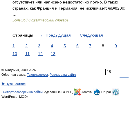
отсутствует или написано недостаточно полно. В таких
странах, как Франция и Германия, не исключается&#8230;
…
Большой бухгалтерский словарь
Страницы
←
Предыдущая
Следующая
→
1
2
3
4
5
6
7
8
9
10
11
12
13
© Академик, 2000-2026
18+
Обратная связь:
Техподдержка
,
Реклама на сайте
👣 Путешествия
Экспорт словарей на сайты
, сделанные на PHP,
Joomla,
Drupal,
WordPress, MODx.