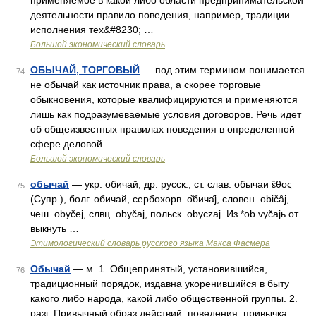
применяемое в какой либо области предпринимательской
деятельности правило поведения, например, традиции
исполнения тех&#8230; …
Большой экономический словарь
ОБЫЧАЙ, ТОРГОВЫЙ
— под этим термином понимается
74
не обычай как источник права, а скорее торговые
обыкновения, которые квалифицируются и применяются
лишь как подразумеваемые условия договоров. Речь идет
об общеизвестных правилах поведения в определенной
сфере деловой …
Большой экономический словарь
обычай
— укр. обичай, др. русск., ст. слав. обычаи ἔθος
75
(Супр.), болг. обичай, сербохорв. о̏бича̑j, словен. običȃj,
чеш. оbуčеj, слвц. оbуčаj, польск. оbусzаj. Из *оb vуčаjь от
выкнуть …
Этимологический словарь русского языка Макса Фасмера
Обычай
— м. 1. Общепринятый, установившийся,
76
традиционный порядок, издавна укоренившийся в быту
какого либо народа, какой либо общественной группы. 2.
разг. Привычный образ действий, поведения; привычка,